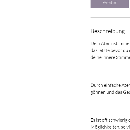
Weiter
n
.
Beschreibung
Dein Atem ist immer 
das letzte bevor du
deine innere Stimme
Durch einfache Atem
gönnen und das Ged
Es ist oft schwierig 
Möglichkeiten, so v