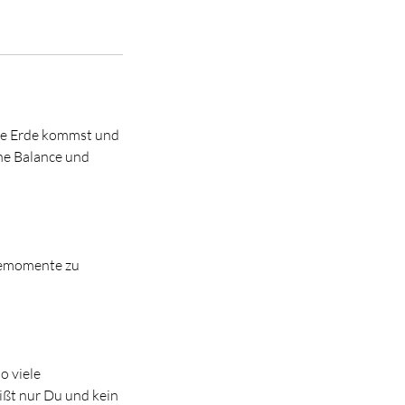
 die Erde kommst und
ine Balance und
uhemomente zu
so viele
ißt nur Du und kein