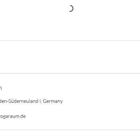
n
den-Süderneuland I, Germany
yogaraum.de