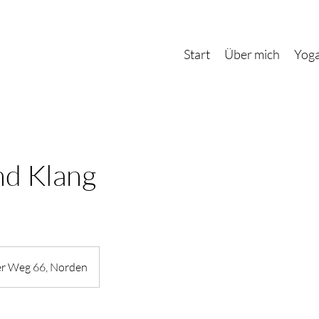
Start
Über mich
Yog
d Klang
r Weg 66, Norden