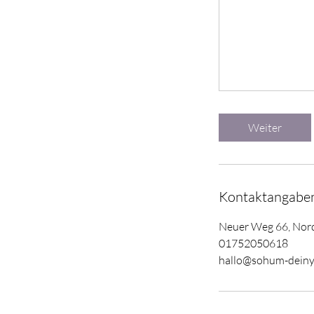
Weiter
Kontaktangabe
Neuer Weg 66, Nor
01752050618
hallo@sohum-dein