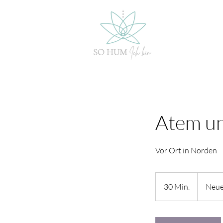
Atem un
Vor Ort in Norden
30 Min.
3
Neue
0
M
i