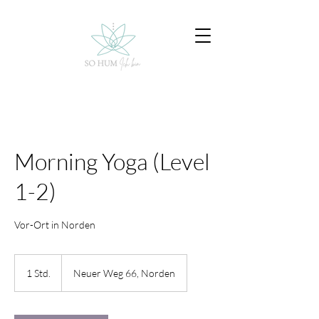
Morning Yoga (Level
1-2)
Vor-Ort in Norden
1 Std.
1
Neuer Weg 66, Norden
S
t
d