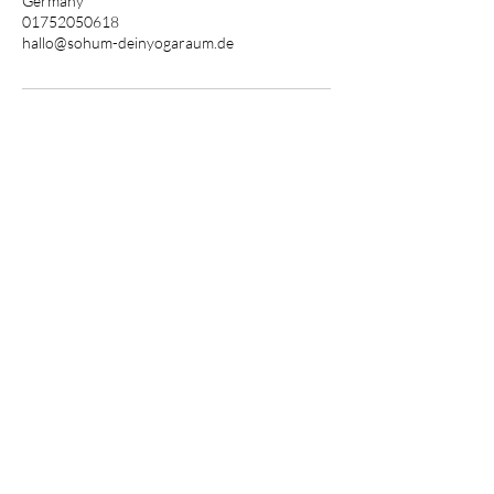
Germany
01752050618
hallo@sohum-deinyogaraum.de
Vertrag widerrufen